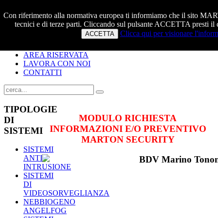
Con riferimento alla normativa europea ti informiamo che il sito
tecnici e di terze parti. Cliccando sul pulsante ACCETTA presti il c
HOME
Clicca qui per visionare l'inform
ACCETTA
CHI SIAMO
PRODOTTI E SERVIZI
AREA RISERVATA
LAVORA CON NOI
CONTATTI
TIPOLOGIE
MODULO RICHIESTA
DI
INFORMAZIONI E/O PREVENTIVO
SISTEMI
MARTON SECURITY
SISTEMI
ANTI
INTRUSIONE
SISTEMI
DI
VIDEOSORVEGLIANZA
NEBBIOGENO
ANGELFOG