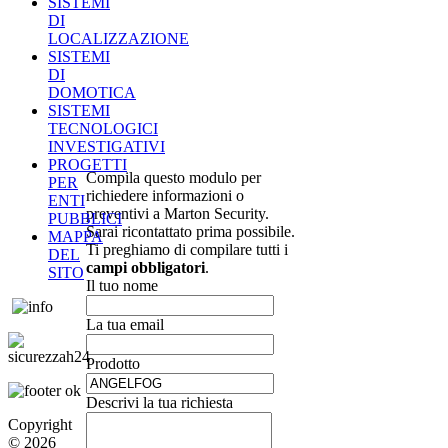
SISTEMI
DI
LOCALIZZAZIONE
SISTEMI
DI
DOMOTICA
SISTEMI
TECNOLOGICI
INVESTIGATIVI
PROGETTI
Compila questo modulo per
PER
richiedere informazioni o
ENTI
preventivi a Marton Security.
PUBBLICI
Sarai ricontattato prima possibile.
MAPPA
Ti preghiamo di compilare tutti i
DEL
campi obbligatori
.
SITO
Il tuo nome
La tua email
Prodotto
Descrivi la tua richiesta
Copyright
© 2026